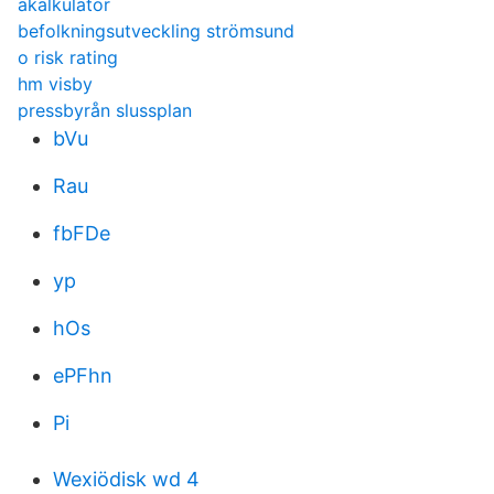
akalkulator
befolkningsutveckling strömsund
o risk rating
hm visby
pressbyrån slussplan
bVu
Rau
fbFDe
yp
hOs
ePFhn
Pi
Wexiödisk wd 4