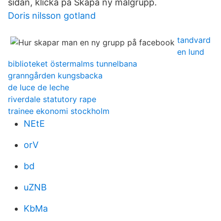
sidan, klicka på Skapa ny målgrupp.
Doris nilsson gotland
tandvard
en lund
biblioteket östermalms tunnelbana
granngården kungsbacka
de luce de leche
riverdale statutory rape
trainee ekonomi stockholm
NEtE
orV
bd
uZNB
KbMa