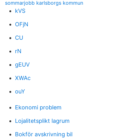
sommarjobb karlsborgs kommun
kVS
OFjN
CU
rN
gEUV
XWAc
ouY
Ekonomi problem
Lojalitetsplikt lagrum
Bokför avskrivning bil